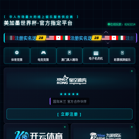
AC米兰中国官网
社会责任
AC米兰中国官网坚持创造经济价值与承担社会责任并重发展，探索
出了一条企业 发展与积极践行社会公益责任双赢 的发展之路。
首页
>
社会责任
＞